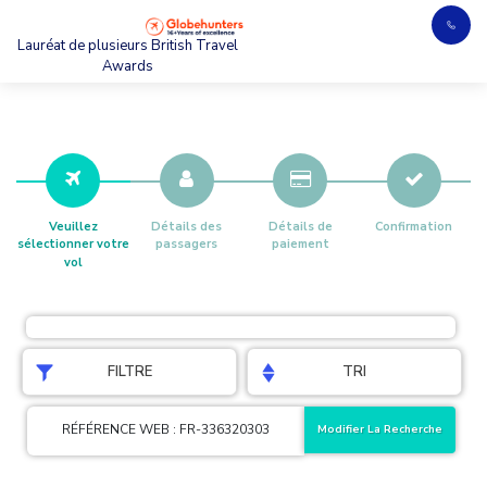
Lauréat de plusieurs British Travel
Awards
Veuillez
Détails des
Détails de
Confirmation
sélectionner votre
passagers
paiement
vol
FILTRE
TRI
RÉFÉRENCE WEB : FR-336320303
Modifier La Recherche