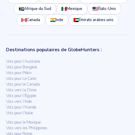
Afrique du Sud
Mexique
États-Unis
Canada
Inde
Émirats arabes unis
Destinations populaires de GlobeHunters :
Vols pour l'Australie
Vols pour Bangkok
Vols pour Pékin
Vols pour Le Caire
Vols pour le Canada
Vols vers la Chine
Vols pour l'Égypte
Vols vers l'Inde
Vols pour l'Irlande
Vols pour l'Italie
Vols pour le Mexique
Vols vers les Philippines
Vols pour Rome